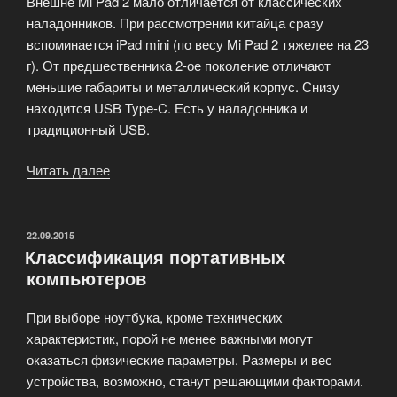
Внешне Mi Pad 2 мало отличается от классических
наладонников. При рассмотрении китайца сразу
вспоминается iPad mini (по весу Mi Pad 2 тяжелее на 23
г). От предшественника 2-ое поколение отличают
меньшие габариты и металлический корпус. Снизу
находится USB Type-C. Есть у наладонника и
традиционный USB.
Читать далее
«Наладонник
Xiaomi
Mi
Pad
ОПУБЛИКОВАНО
22.09.2015
Классификация портативных
2»
компьютеров
При выборе ноутбука, кроме технических
характеристик, порой не менее важными могут
оказаться физические параметры. Размеры и вес
устройства, возможно, станут решающими факторами.