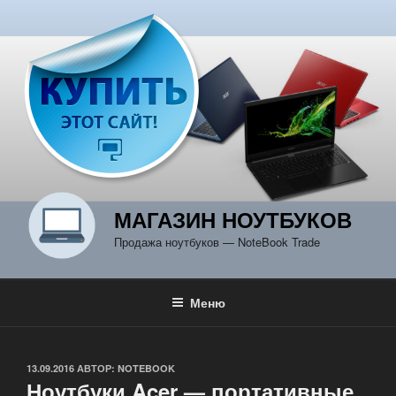
Перейти
к
содержимому
МАГАЗИН НОУТБУКОВ
Продажа ноутбуков — NoteBook Trade
Меню
ОПУБЛИКОВАНО
13.09.2016
АВТОР:
NOTEBOOK
Ноутбуки Acer — портативные