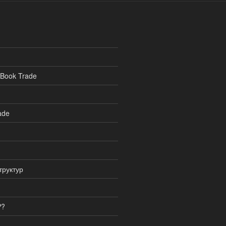
eBook Trade
ade
труктур
P?