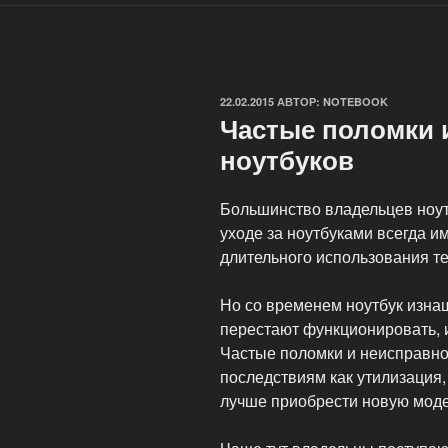
ОПУБЛИКОВАНО
22.02.2015
АВТОР:
NOTEBOOK
Частые поломки 
ноутбуков
Большинство владельцев ноу
уходе за ноутбуками всегда и
длительного использования те
Но со временем ноутбук изна
перестают функционировать, и
Частые поломки и неисправно
последствиям как утилизация
лучше приобрести новую моде