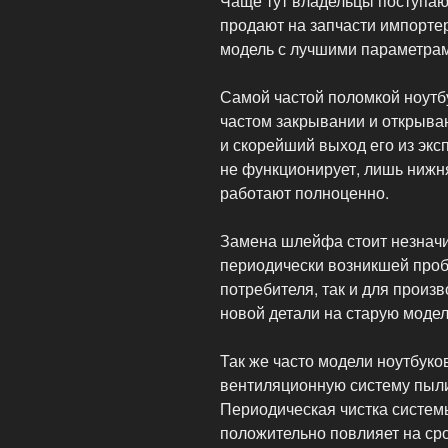
Чаще тут владельцы поступаю
продают на запчасти импорте
модель с лучшими параметра
Самой частой поломкой ноутб
частом закрывании и открыва
и скорейший выход его из экс
не функционирует, лишь нижня
работают полноценно.
Замена шлейфа стоит незначи
периодически возникшей проб
потребителя, так и для произ
новой детали на старую модел
Так же часто модели ноутбуко
вентиляционную систему пыли
Периодическая чистка системы
положительно повлияет на сро