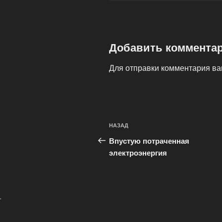
Добавить коммента
Для отправки комментария в
Навигация
Предыдущая
НАЗАД
по
запись:
Впустую потраченная
записям
электроэнергия
.