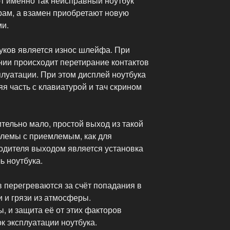
т именно так неисправный ноутбук
рам, а взамен приобретают новую
ми.
уков является износ шлейфа. При
нии происходит перетирание контактов
плуатации. При этом дисплей ноутбука
я часть с клавиатурой и тач скрином
тельно мало, простой выход из такой
лемы с приемлемым, как для
водителя выходом является установка
ь ноутбука.
в перегреваются за счёт попадания в
 и грязи из атмосферы.
, и защита её от этих факторов
к эксплуатации ноутбука.